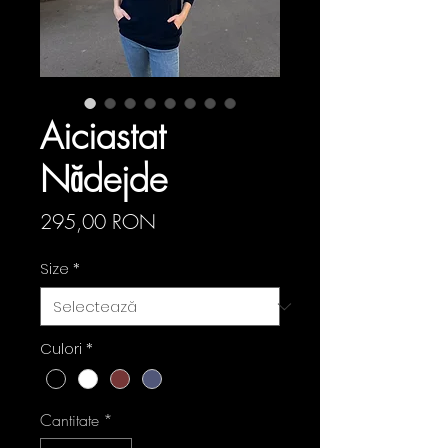
Aiciastat
Nădejde
Preț
295,00 RON
Size
*
Culori
*
Cantitate
*