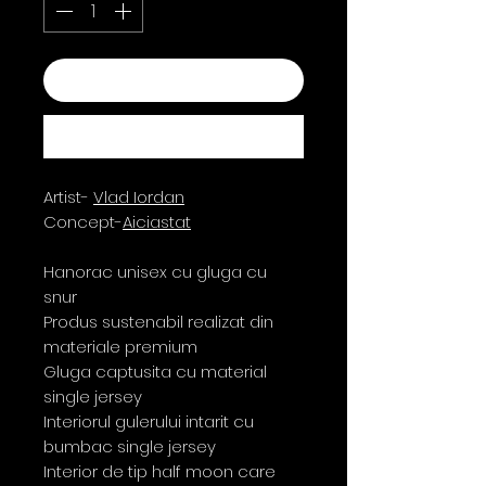
Adaugă în coș
Cumpără acum
Artist-
Vlad Iordan
Concept-
Aiciastat
Hanorac unisex cu gluga cu
snur
Produs sustenabil realizat din
materiale premium
Gluga captusita cu material
single jersey
Interiorul gulerului intarit cu
bumbac single jersey
Interior de tip half moon care