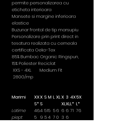
permite personalizarea cu
eticheta interioara
Mansete si margine inferioara
elastice
Buzunar frontal de tip marsupiu
Personalizare prin print direct in
tesatura realizata cu cerneala
certificata Oeko-Tex
85% Bumbac Organic Ringspun,
15% Poliester Reciclat
XXS - 4XL Medium Fit
280G/mp
Marimi
XX
X
S
M
L
XL
X
3
4X
5X
S*
S
XL
XL
L*
L*
Latime
46.
4
51
5
5
6
6
6
71
76
piept
5
9
.5
4
7
0
3
6
Lungime
61
6
6
70
7
74
7
7
80
81
3
6
2
6
8