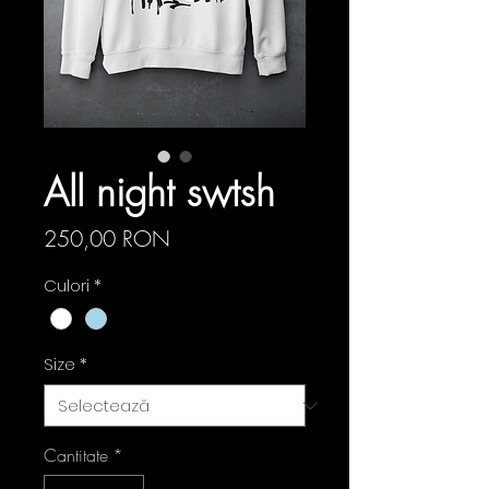
All night swtsh
Preț
250,00 RON
Culori
*
Size
*
Cantitate
*