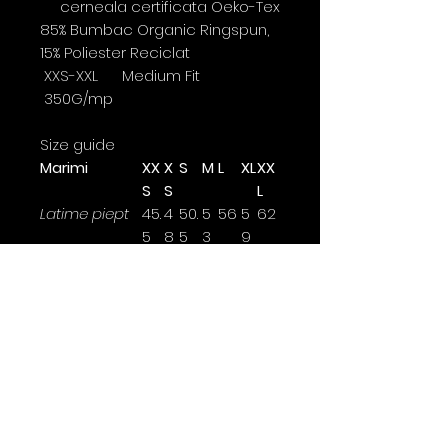
cerneala certificata Oeko-Tex
85% Bumbac Organic Ringspun,
15% Poliester Reciclat
XXS-XXL Medium Fit
350G/mp
Size guide
Marimi
XX
X
S
M
L
XL
XX
S
S
L
Latime piept
45.
4
50.
5
56
5
62
5
8
5
3
9
Lungime
63
6
68
7
74
7
78
5
2
6
Lungime
61
6
64.
6
67.
6
70.
maneca
2
5
6
5
9
5
Latimea se masoara la 2,5cm
sub brat.