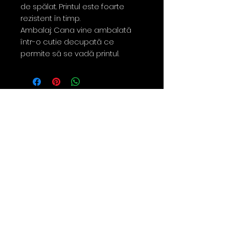
de spălat. Printul este foarte
rezistent în timp.
Ambalaj: Cana vine ambalată
într-o cutie decupată ce
permite să se vadă printul.
Contact
0763 786 005
policies
Privacy Policy
Returns & Refunds
Terms & Conditions