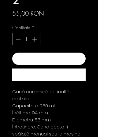
2
Preț
55,00 RON
Cantitate
*
Adaugă în coș
Cumpără acum
Cană ceramică de înaltă
calitate
Capacitate: 250 ml
Înălțime: 94 mm
Diametru: 83 mm
Întreținere: Cana poate fi
spălată manual sau la mașina