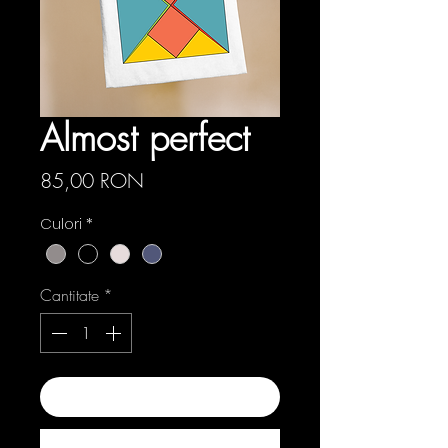
Almost perfect
Preț
85,00 RON
Culori
*
Cantitate
*
Adaugă în coș