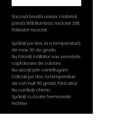
Cumpără acum
Sacoșă țesută unisex, material
pânză. 80% Bumbac reciclat 20%
Poliester reciclat.
Spălați pe dos, la o temperatură
de max. 30 de grade.
Nu folosiți înălbitor sau șervețele
captatoare de culoare
Nu uscați prin centrifugare
Călcați pe dos, la temperaturi
de cel mult 110 grade, fără abur
Nu curățați chimic
Spălați cu toate fermoarele
închise