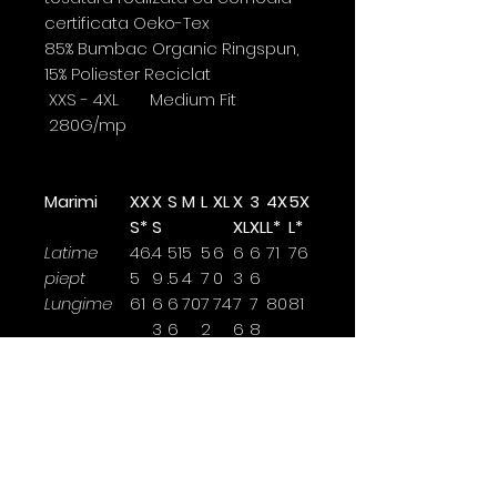
certificata Oeko-Tex
85% Bumbac Organic Ringspun,
15% Poliester Reciclat
XXS - 4XL Medium Fit
280G/mp
Marimi
XX
X
S
M
L
XL
X
3
4X
5X
S*
S
XL
XL
L*
L*
Latime
46.
4
51
5
5
6
6
6
71
76
piept
5
9
.5
4
7
0
3
6
Lungime
61
6
6
70
7
74
7
7
80
81
3
6
2
6
8
Lungime
60.
61
6
6
6
6
7
7
70
70
maneca
5
.5
4
5.
7
8.
0
0
5
5
Latimea se masoara la 2,5cm
sub brat.
*marime disponibile doar pentru