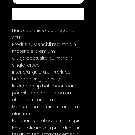
Cumpără acum
Hanorac unisex cu gluga cu
snur
Produs sustenabil realizat din
materiale premium
Gluga captusita cu material
single jersey
Interiorul gulerului intarit cu
bumbac single jersey
Interior de tip half moon care
permite personalizarea cu
eticheta interioara
Mansete si margine inferioara
elastice
Buzunar frontal de tip marsupiu
Personalizare prin print direct in
tesatura realizata cu cerneala