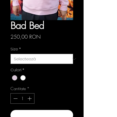
Bad Bed
Preț
250,00 RON
Size
*
Culori
*
Cantitate
*
Adaugă în coș