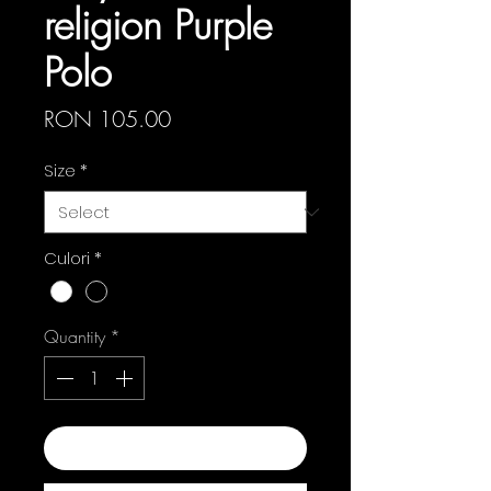
religion Purple
Polo
Price
RON 105.00
Size
*
Culori
*
Quantity
*
Add to Cart