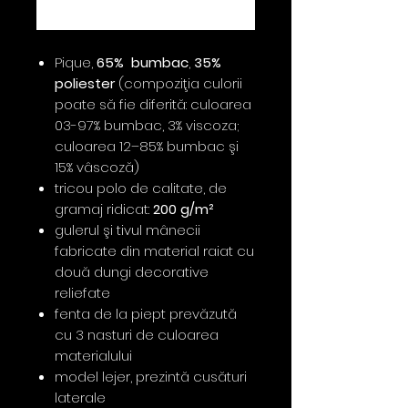
Buy Now
Pique,
65% bumbac
,
35%
poliester
(compoziţia culorii
poate să fie diferită: culoarea
03-97% bumbac, 3% viscoza;
culoarea 12–85% bumbac şi
15% vâscoză)
tricou polo de calitate, de
gramaj ridicat:
200 g/m²
gulerul şi tivul mânecii
fabricate din material raiat cu
două dungi decorative
reliefate
fenta de la piept prevăzută
cu 3 nasturi de culoarea
materialului
model lejer, prezintă cusături
laterale