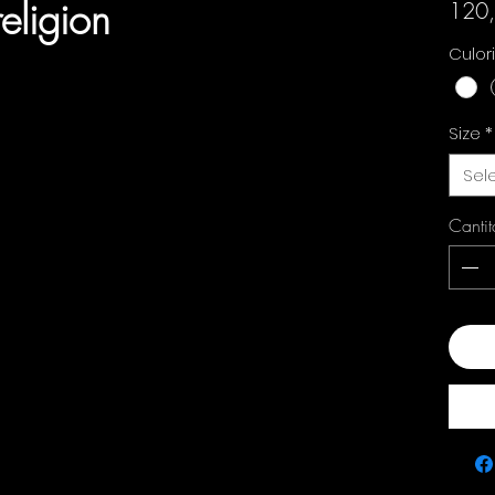
eligion
120
Culor
Size
*
Sel
Cantit
Ada