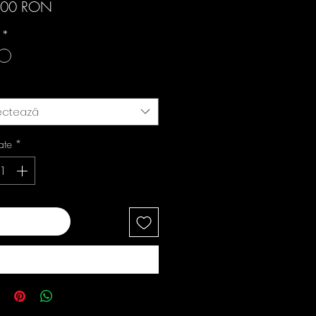
Preț
,00 RON
i
*
ectează
ate
*
ugă în coș
Cumpără acum