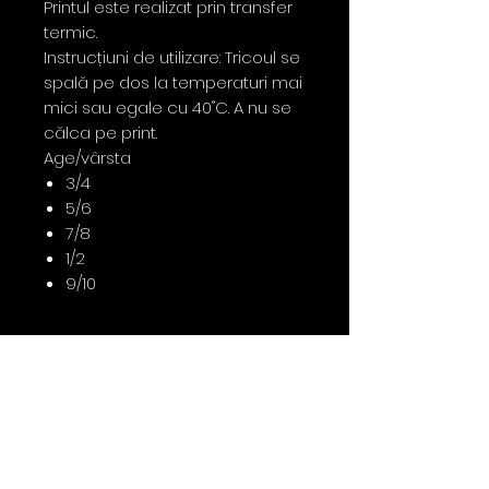
Printul este realizat prin transfer
termic.
Instrucțiuni de utilizare: Tricoul se
spală pe dos la temperaturi mai
mici sau egale cu 40˚C. A nu se
călca pe print.
Age/vârsta
3/4
5/6
7/8
1/2
9/10
Contact
0763 786 005