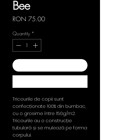
Bee
Price
RON 75.00
Quantity
*
Add to Cart
Buy Now
Tricourile de copii sunt
confecționate 100% din bumbac,
cu o grosime între 150g/m2.
Tricourile au o construcție
tubulară și se mulează pe forma
corpului.