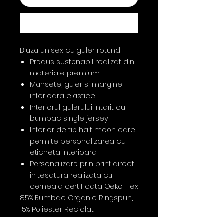
Cumpără acum
Bluza unisex cu guler rotund
Produs sustenabil realizat din
materiale premium
Mansete, guler si margine
inferioara elastice
Interiorul gulerului intarit cu
bumbac single jersey
Interior de tip half moon care
permite personalizarea cu
eticheta interioara
Personalizare prin print direct
in tesatura realizata cu
cerneala certificata Oeko-Tex
85% Bumbac Organic Ringspun,
15% Poliester Reciclat
XXS-XXL Medium Fit