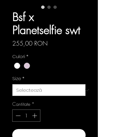
Bsf x
Planetselfie swt
Preț
255,00 RON
Culori
*
Size
*
Cantitate
*
Adaugă în coș