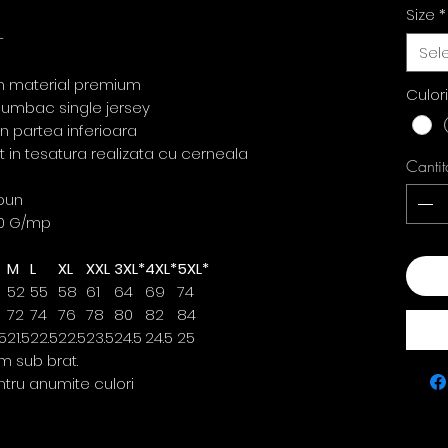
Size
*
-
Sel
din material premium
Culor
u bumbac single jersey
in partea inferioara
ct in tesatura realizata cu cerneala
Cantit
pun
0 G/mp
M
L
XL
XXL
3XL*
4XL*
5XL*
Ada
52
55
58
61
64
69
74
72
74
76
78
80
82
84
5
21.5
22.5
22.5
23.5
24.5
24.5
25
m sub brat.
ntru anumite culori