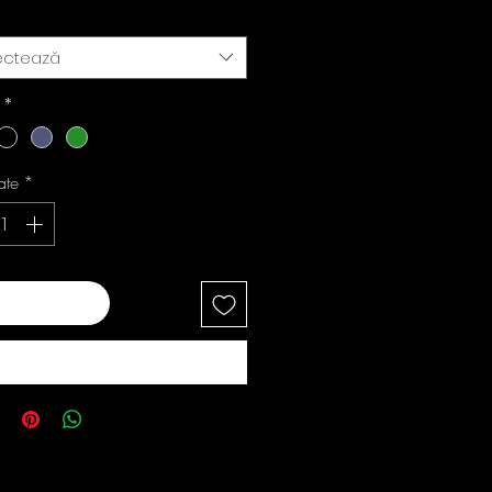
ectează
i
*
ate
*
ugă în coș
Cumpără acum