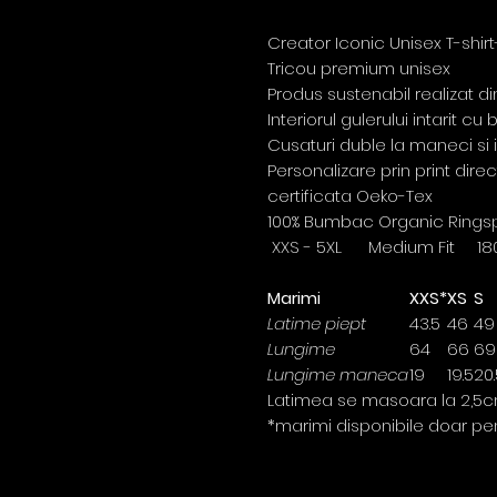
Creator Iconic Unisex T-shirt
Tricou premium unisex
Produs sustenabil realizat 
Interiorul gulerului intarit c
Cusaturi duble la maneci si 
Personalizare prin print dire
certificata Oeko-Tex
100% Bumbac Organic Rings
XXS - 5XL Medium Fit 18
Marimi
XXS*
XS
S
Latime piept
43.5
46
49
Lungime
64
66
69
Lungime maneca
19
19.5
20.
Latimea se masoara la 2,5c
*marimi disponibile doar pe