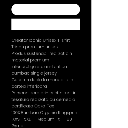
Adaugă în coș
Cumpără acum
Creator Iconic Unisex T-shirt-
Tricou premium unisex
Produs sustenabil realizat din
material premium
Interiorul gulerului intarit cu
bumbac single jersey
Cusaturi duble la maneci si in
partea inferioara
Personalizare prin print direct in
tesatura realizata cu cerneala
certificata Oeko-Tex
100% Bumbac Organic Ringspun
XXS - 5XL Medium Fit 180
G/mp