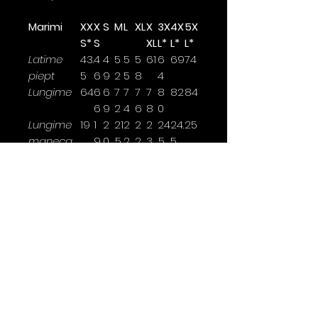
Marimi
XX
X
S
M
L
XL
X
3X
4X
5X
S*
S
XL
L*
L*
L*
Latime
43.
4
4
5
5
5
61
6
69
74
piept
5
6
9
2
5
8
4
Lungime
64
6
6
7
7
7
7
8
82
84
6
9
2
4
6
8
0
Lungime
19
1
2
21
2
2
2
24
24.
25
maneca
9.
0.
.5
2.
2.
3.
.5
5
5
5
5
5
5
Latimea se masoara la 2,5cm
sub brat.
*marimi disponibile doar pentru
anumite culori
Contact