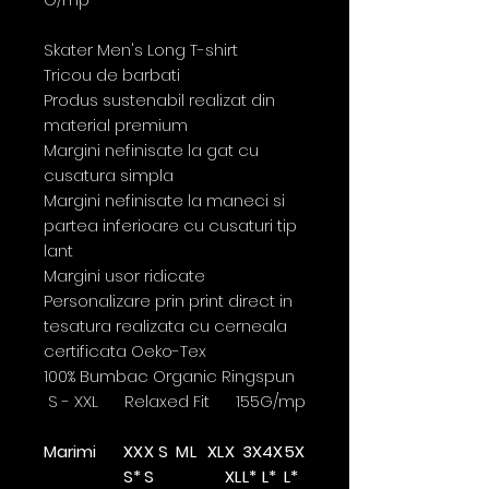
Skater Men's Long T-shirt
Tricou de barbati
Produs sustenabil realizat din
material premium
Margini nefinisate la gat cu
cusatura simpla
Margini nefinisate la maneci si
partea inferioare cu cusaturi tip
lant
Margini usor ridicate
Personalizare prin print direct in
tesatura realizata cu cerneala
certificata Oeko-Tex
100% Bumbac Organic Ringspun
S - XXL Relaxed Fit 155G/mp
Marimi
XX
X
S
M
L
XL
X
3X
4X
5X
S*
S
XL
L*
L*
L*