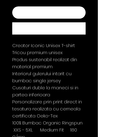
Adaugă în coș
Cumpără acum
Creator Iconic Unisex T-shirt
Tricou premium unisex
Produs sustenabil realizat din
material premium
Interiorul gulerului intarit cu
bumbac single jersey
Cusaturi duble la maneci si in
partea inferioara
Personalizare prin print direct in
tesatura realizata cu cerneala
certificata Oeko-Tex
100% Bumbac Organic Ringspun
XXS - 5XL Medium Fit 180
G/mp