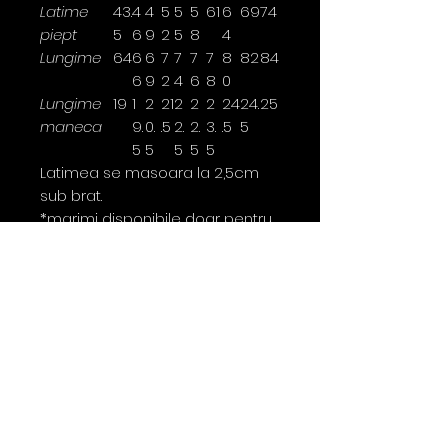
Latime
43.
4
4
5
5
5
61
6
69
74
piept
5
6
9
2
5
8
4
Lungime
64
6
6
7
7
7
7
8
82
84
6
9
2
4
6
8
0
Lungime
19
1
2
21
2
2
2
24
24.
25
maneca
9.
0.
.5
2.
2.
3.
.5
5
5
5
5
5
5
Latimea se masoara la 2,5cm
sub brat.
*marimi disponibile doar pentru
anumite culori
Skaterlong
Marimi
S
M
L
XL
XXL
Latime piept
51
54
57
60
63
Lungime
78
80
82
84
86
Lungime
21.
21.
22.
22.
23.
maneca
5
5
5
5
5
Latimea se masoara la 2,5cm