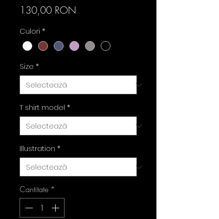
Preț
130,00 RON
Culori
*
Size
*
T shirt model
*
Illustration
*
Cantitate
*