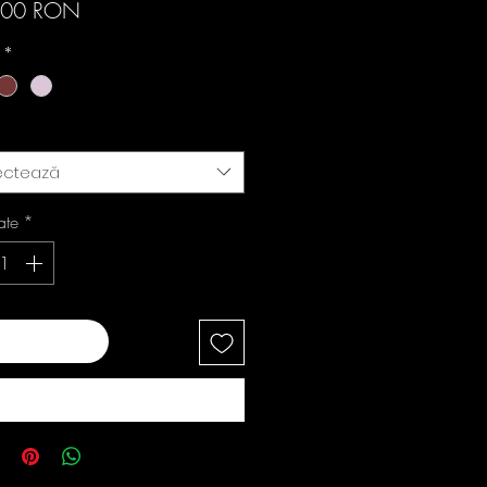
Preț
,00 RON
i
*
ectează
ate
*
ugă în coș
Cumpără acum