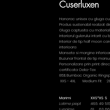
Cuserluxen
Hanorac unisex cu gluga cu
Produs sustenabil realizat 
Gluga captusita cu material 
Interiorul gulerului intarit c
Interior de tip half moon ca
interioara
Mansete si margine inferioa
Buzunar frontal de tip marsu
Personalizare prin print dire
certificata Oeko-Tex
85% Bumbac Organic Ringspun
XXS - 4XL Medium Fit 2
Marimi
XXS*
XS
S
Latime piept
46.5
49
51.
Lungime
61
63
66