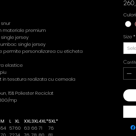
260
Culor
 snur
din materiale premium
Size
*
single jersey
u bumbac single jersey
Sel
re permite personalizarea cu eticheta
Cantit
ra elastice
piu
ct in tesatura realizata cu cerneala
, 15% Poliester Reciclat
Ada
80G/mp
M
L
XL
XXL
3XL
4XL*
5XL*
5
54
57
60
63
66
71
76
70
72
74
76
78
80
81