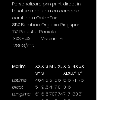
Personalizare prin print direct in
tesatura realizata cu cerneala
certificata Oeko-Tex
85% Bumbac Organic Ringspun,
15% Poliester Reciclat
XXS - 4XL Medium Fit
280G/mp
Marimi
XX
X
S
M
L
XL
X
3
4X
5X
S*
S
XL
XL
L*
L*
Latime
46.
4
51
5
5
6
6
6
71
76
piept
5
9
.5
4
7
0
3
6
Lungime
61
6
6
70
7
74
7
7
80
81
3
6
2
6
8
Lungime
60.
61
6
6
6
6
7
7
70
70
maneca
5
.5
4
5.
7
8.
0
0
5
5
Latimea se masoara la 2,5cm