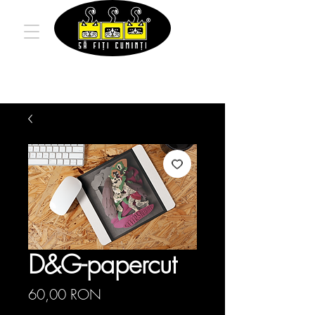
D&G-papercut
Preț
60,00 RON