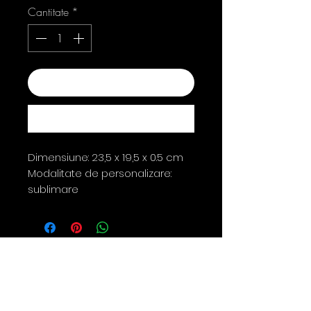
Cantitate
*
Adaugă în coș
Cumpără acum
Dimensiune: 23,5 x 19,5 x 0.5 cm
Modalitate de personalizare:
sublimare
Contact
0763 786 005