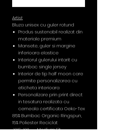
Cumpără acum
Artist
Bluza unisex cu guler rotund
Produs sustenabil realizat din
materiale premium
Mansete, guler si margine
inferioara elastice
Interiorul gulerului intarit cu
bumbac single jersey
Interior de tip half moon care
permite personalizarea cu
eticheta interioara
Personalizare prin print direct
in tesatura realizata cu
cerneala certificata Oeko-Tex
85% Bumbac Organic Ringspun,
15% Poliester Reciclat
XXS-XXL Medium Fit