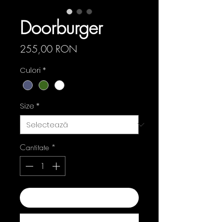
Doorburger
Preț
255,00 RON
Culori
*
Size
*
Cantitate
*
Adaugă în coș