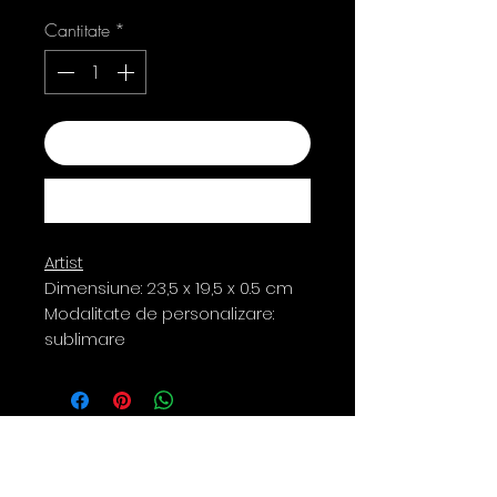
Cantitate
*
Adaugă în coș
Cumpără acum
Artist
Dimensiune: 23,5 x 19,5 x 0.5 cm
Modalitate de personalizare:
sublimare
Contact