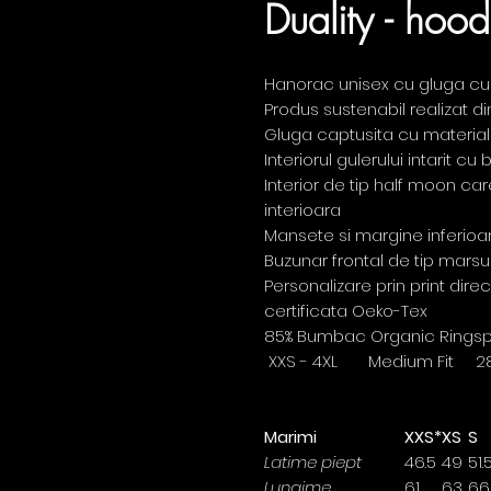
Duality - hood
Hanorac unisex cu gluga cu
Produs sustenabil realizat 
Gluga captusita cu material 
Interiorul gulerului intarit c
Interior de tip half moon ca
interioara
Mansete si margine inferioa
Buzunar frontal de tip marsu
Personalizare prin print dire
certificata Oeko-Tex
85% Bumbac Organic Ringspun
XXS - 4XL Medium Fit 2
Marimi
XXS*
XS
S
Latime piept
46.5
49
51.
Lungime
61
63
66