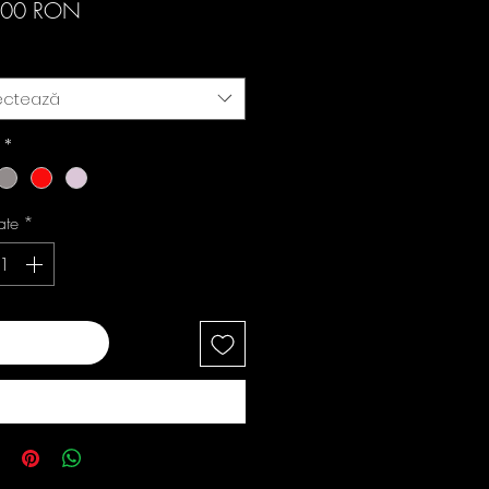
Preț
,00 RON
ectează
i
*
ate
*
ugă în coș
Cumpără acum