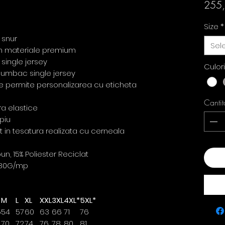
255
Size
*
 snur
Sel
din materiale premium
single jersey
Culor
u bumbac single jersey
re permite personalizarea cu eticheta
Cantit
ra elastice
piu
ct in tesatura realizata cu cerneala
, 15% Poliester Reciclat
Ada
80G/mp
M
L
XL
XXL
3XL
4XL*
5XL*
5
54
57
60
63
66
71
76
70
72
74
76
78
80
81