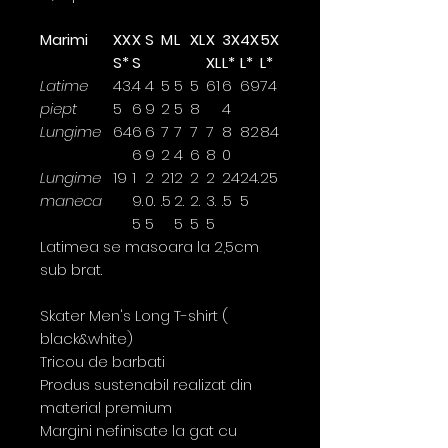
Marimi
XX
X
S
M
L
XL
X
3X
4X
5X
S*
S
XL
L*
L*
L*
Latime
43.
4
4
5
5
5
61
6
69
74
piept
5
6
9
2
5
8
4
Lungime
64
6
6
7
7
7
7
8
82
84
6
9
2
4
6
8
0
Lungime
19
1
2
21
2
2
2
24
24.
25
maneca
9.
0.
.5
2.
2.
3.
.5
5
5
5
5
5
5
Latimea se masoara la 2,5cm
sub brat.
Skater Men's Long T-shirt (
black&white)
Tricou de barbati
Produs sustenabil realizat din
material premium
Margini nefinisate la gat cu