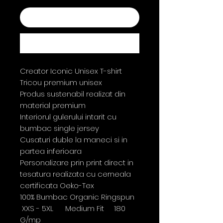
Add to Cart
Buy Now
Creator Iconic Unisex T-shirt
Tricou premium unisex
Produs sustenabil realizat din
material premium
Interiorul gulerului intarit cu
bumbac single jersey
Cusaturi duble la maneci si in
partea inferioara
Personalizare prin print direct in
tesatura realizata cu cerneala
certificata Oeko-Tex
100% Bumbac Organic Ringspun
XXS - 5XL Medium Fit 180
G/mp