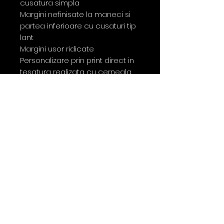
cusatura simpla
Margini nefinisate la maneci si
partea inferioare cu cusaturi tip
lant
Margini usor ridicate
Personalizare prin print direct in
tesatura realizata cu cerneala
certificata Oeko-Tex
100% Bumbac Organic Ringspun
S - XXL Relaxed Fit 155G/mp
Skaterlong
Marimi
S
M
L
XL
XXL
Latime piept
51
54
57
60
63
Lungime
78
80
82
84
86
Lungime
21.
21.
22.
22.
23.
maneca
5
5
5
5
5
Latimea se masoara la 2,5cm
sub brat.e