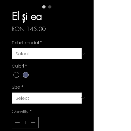
El și ea
Price
RON 145.00
T shirt model
*
Culori
*
Size
*
Quantity
*