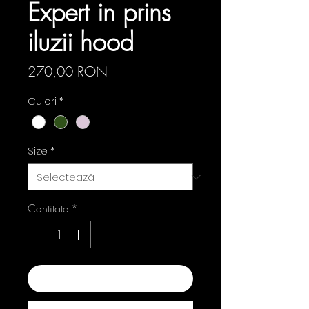
Expert in prins
iluzii hood
Preț
270,00 RON
Culori
*
Size
*
Cantitate
*
Adaugă în coș