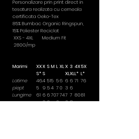
Personalizare prin print direct in
tesatura realizata cu cerneala
certificata Oeko-Tex
85% Bumbac Organic Ringspun,
15% Poliester Reciclat
XXS - 4XL Medium Fit
280G/mp
Marimi
XX
X
S
M
L
XL
X
3
4X
5X
S*
S
XL
XL
L*
L*
Latime
46.
4
51
5
5
6
6
6
71
76
piept
5
9
.5
4
7
0
3
6
Lungime
61
6
6
70
7
74
7
7
80
81
3
6
2
6
8
Lungime
60.
61
6
6
6
6
7
7
70
70
maneca
5
.5
4
5.
7
8.
0
0
5
5
Latimea se masoara la 2,5cm
sub brat.