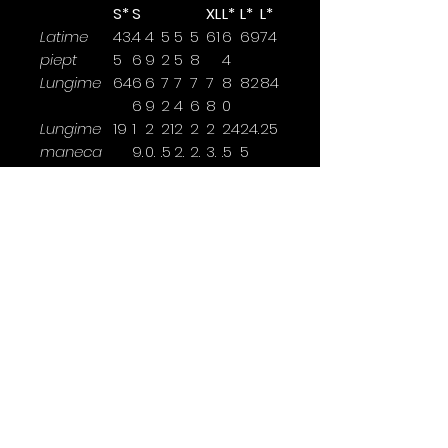
S*
S
XL
L*
L*
L*
Latime
43.
4
4
5
5
5
61
6
69
74
piept
5
6
9
2
5
8
4
Lungime
64
6
6
7
7
7
7
8
82
84
6
9
2
4
6
8
0
Lungime
19
1
2
21
2
2
2
24
24.
25
maneca
9.
0.
.5
2.
2.
3.
.5
5
5
5
5
5
5
Latimea se masoara la 2,5cm
sub brat.
*marimi disponibile doar pentru
anumite culori
Contact
0763 786 005