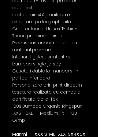
de tricouri - reveniti pe adresa
de email
safiticuminti@gmail.com si
discutam pe larg optiunile
Creator Iconic Unisex T-shirt-
Tricou premium unisex
Produs sustenabil realizat din
material premium
Interiorul gulerului intarit cu
bumbac single jersey
Cusaturi duble la maneci si in
partea inferioara
Personalizare prin print direct in
tesatura realizata cu cerneala
certificata Oeko-Tex
100% Bumbac Organic Ringspun
XXS - 5XL Medium Fit 180
G/mp
Marimi
XX
X
S
M
L
XL
X
3X
4X
5X