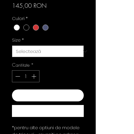
Preț
145,00 RON
Culori
*
Size
*
Cantitate
*
Adaugă în coș
Cumpără acum
*pentru alte optiuni de modele