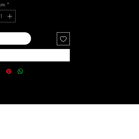
ate
*
ugă în coș
Cumpără acum
s