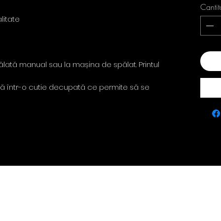
Cantit
litate
Ada
pălată manual sau la mașina de spălat. Printul
ă într-o cutie decupată ce permite să se
Contact
policie
0763 786 005
Privacy Policy