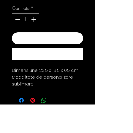
Cantitate
*
Adaugă în coș
Cumpără acum
Dimensiune: 23,5 x 19,5 x 0.5 cm
Modalitate de personalizare:
sublimare
Contact
0763 786 005