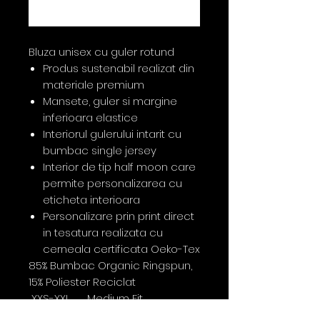
Cumpără acum
Bluza unisex cu guler rotund
Produs sustenabil realizat din
materiale premium
Mansete, guler si margine
inferioara elastice
Interiorul gulerului intarit cu
bumbac single jersey
Interior de tip half moon care
permite personalizarea cu
eticheta interioara
Personalizare prin print direct
in tesatura realizata cu
cerneala certificata Oeko-Tex
85% Bumbac Organic Ringspun,
15% Poliester Reciclat
XXS-XXL Medium Fit
350G/mp