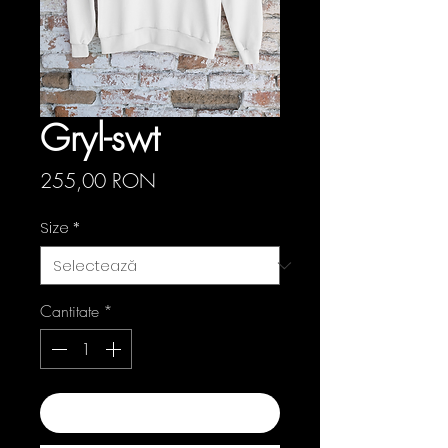
Gryl-swt
Preț
255,00 RON
Size
*
Cantitate
*
Adaugă în coș