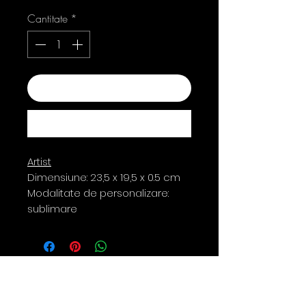
Cantitate
*
Adaugă în coș
Cumpără acum
Artist
Dimensiune: 23,5 x 19,5 x 0.5 cm
Modalitate de personalizare:
sublimare
Contact