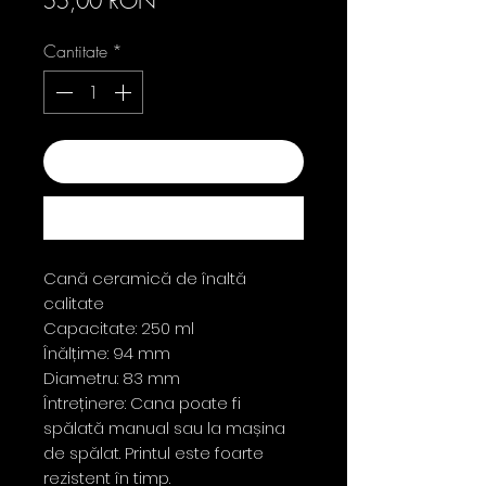
55,00 RON
Cantitate
*
Adaugă în coș
Cumpără acum
Cană ceramică de înaltă
calitate
Capacitate: 250 ml
Înălțime: 94 mm
Diametru: 83 mm
Întreținere: Cana poate fi
spălată manual sau la mașina
de spălat. Printul este foarte
rezistent în timp.