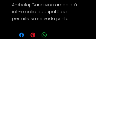
Ambalaj: Cana vine ambalată
într-o cutie decupată ce
permite să se vadă printul.
Contact
0763 786 005
policies
Privacy Policy
Returns & Refunds
Terms & Conditions
Shipping