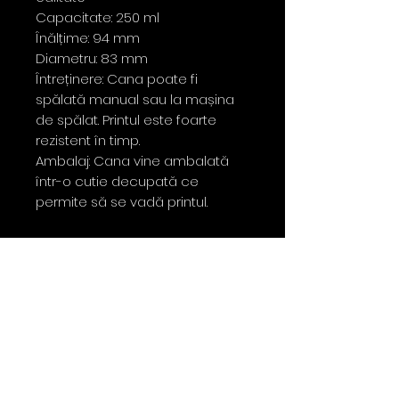
Capacitate: 250 ml
Înălțime: 94 mm
Diametru: 83 mm
Întreținere: Cana poate fi
spălată manual sau la mașina
de spălat. Printul este foarte
rezistent în timp.
Ambalaj: Cana vine ambalată
într-o cutie decupată ce
permite să se vadă printul.
Contact
0763 786 005
policies