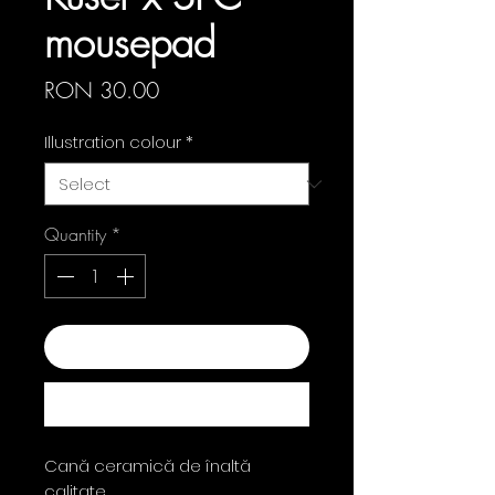
mousepad
Price
RON 30.00
Illustration colour
*
Quantity
*
Add to Cart
Buy Now
Cană ceramică de înaltă
calitate