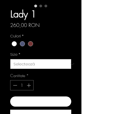
Lady 1
Preț
260,00 RON
Culori
*
Size
*
Cantitate
*
Adaugă în coș