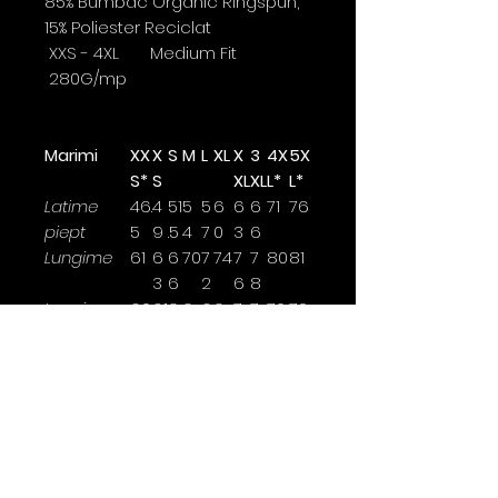
85% Bumbac Organic Ringspun,
15% Poliester Reciclat
XXS - 4XL Medium Fit
280G/mp
Marimi
XX
X
S
M
L
XL
X
3
4X
5X
S*
S
XL
XL
L*
L*
Latime
46.
4
51
5
5
6
6
6
71
76
piept
5
9
.5
4
7
0
3
6
Lungime
61
6
6
70
7
74
7
7
80
81
3
6
2
6
8
Lungime
60.
61
6
6
6
6
7
7
70
70
maneca
5
.5
4
5.
7
8.
0
0
5
5
Latimea se masoara la 2,5cm
sub brat.
*marime disponibile doar pentru
anumite culori