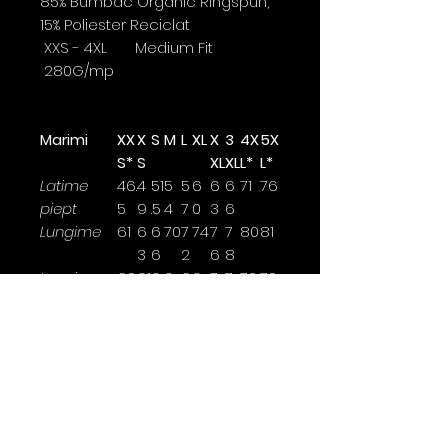
85% Bumbac Organic Ringspun,
15% Poliester Reciclat
XXS - 4XL Medium Fit
280G/mp
Marimi
XX
X
S
M
L
XL
X
3
4X
5X
S*
S
XL
XL
L*
L*
Latime
46.
4
51
5
5
6
6
6
71
76
piept
5
9
.5
4
7
0
3
6
Lungime
61
6
6
70
7
74
7
7
80
81
3
6
2
6
8
Lungime
60.
61
6
6
6
6
7
7
70
70
maneca
5
.5
4
5.
7
8.
0
0
5
5
Latimea se masoara la 2,5cm
sub brat.
*marime disponibile doar pentru
anumite culori