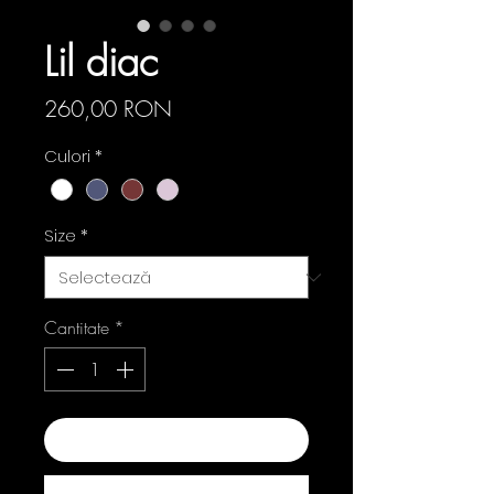
Lil diac
Preț
260,00 RON
Culori
*
Size
*
Cantitate
*
Adaugă în coș