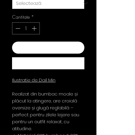
Cantitate
*
Adaugă în coș
Cumpără acum
Ilustratie de Dail Min
Realizat din bumbac moale și
plăcut la atingere, are croială
oversize și glugă reglabilă –
perfect pentru zilele lejere sau
pentru un outfit relaxat, cu
atitudine.