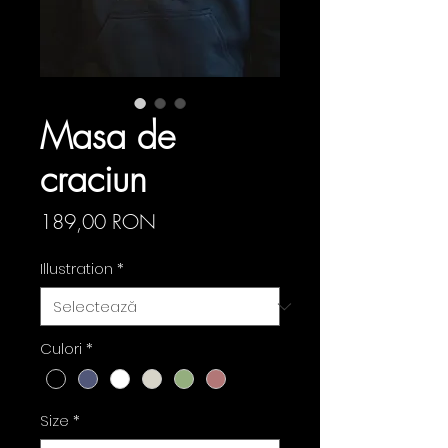
Masa de
craciun
Preț
189,00 RON
Illustration
*
Culori
*
Size
*