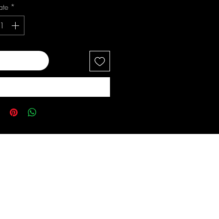
ate
*
ugă în coș
Cumpără acum
s