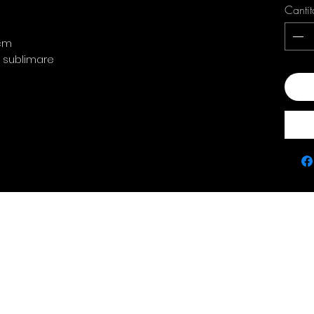
Cantit
 cm
: sublimare
Ada
Contact
policie
0763 786 005
Privacy Policy
Returns & Refunds
Terms & Conditions