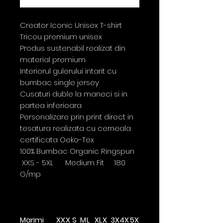
Creator Iconic Unisex T-shirt
Tricou premium unisex
Produs sustenabil realizat din
material premium
Interiorul gulerului intarit cu
bumbac single jersey
Cusaturi duble la maneci si in
partea inferioara
Personalizare prin print direct in
tesatura realizata cu cerneala
certificata Oeko-Tex
100% Bumbac Organic Ringspun
XXS - 5XL Medium Fit 180
G/mp
Marimi
XX
X
S
M
L
XL
X
3X
4X
5X