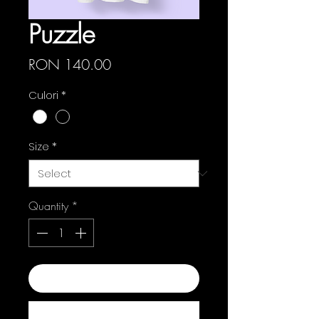
Puzzle
Price
RON 140.00
Culori
*
Size
*
Quantity
*
Add to Cart
Buy Now