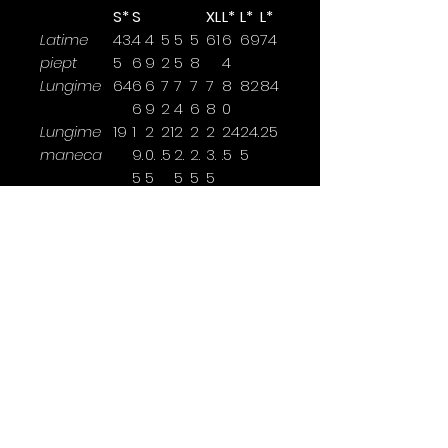
S*
S
XL
L*
L*
L*
Latime
43.
4
4
5
5
5
61
6
69
74
piept
5
6
9
2
5
8
4
Lungime
64
6
6
7
7
7
7
8
82
84
6
9
2
4
6
8
0
Lungime
19
1
2
21
2
2
2
24
24.
25
maneca
9.
0.
.5
2.
2.
3.
.5
5
5
5
5
5
5
Latimea se masoara la 2,5cm
sub brat.
*marimi disponibile doar pentru
anumite culori
Contact
0763 786 005