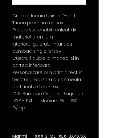
Creator Iconic Unisex T-shirt
Tricou premium unisex
Produs sustenabil realizat din
material premium
Interiorul gulerului intarit cu
bumbac single jersey
Cusaturi duble la maneci si in
partea inferioara
Personalizare prin print direct in
tesatura realizata cu cerneala
certificata Oeko-Tex
100% Bumbac Organic Ringspun
XXS - 5XL Medium Fit 180
G/mp
Marimi
XX
X
S
M
L
XL
X
3X
4X
5X