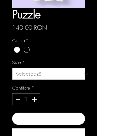
Puzzle
Preț
140,00 RON
Culori
*
Size
*
Cantitate
*
Adaugă în coș
Cumpără acum