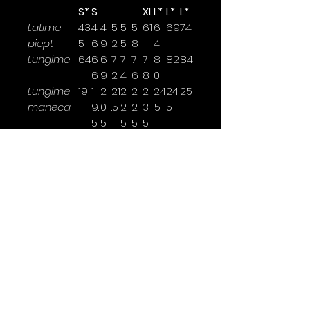
S*
S
XL
L*
L*
L*
Latime
43.
4
4
5
5
5
61
6
69
74
piept
5
6
9
2
5
8
4
Lungime
64
6
6
7
7
7
7
8
82
84
6
9
2
4
6
8
0
Lungime
19
1
2
21
2
2
2
24
24.
25
maneca
9.
0.
.5
2.
2.
3.
.5
5
5
5
5
5
5
Latimea se masoara la 2,5cm
sub brat.
*marimi disponibile doar pentru
anumite culori
Contact
0763 786 005