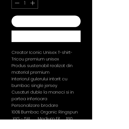
Adaugă în coș
Cumpără acum
Creator Iconic Unisex T-shirt-
Tricou premium unisex
Produs sustenabil realizat din
material premium
Interiorul gulerului intarit cu
bumbac single jersey
Cusaturi duble la maneci si in
partea inferioara
Personalizare brodare
100% Bumbac Organic Ringspun
XXS - 5XL Medium Fit 180
G/mp