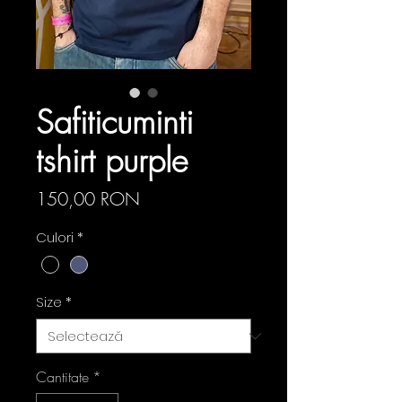
Safiticuminti
tshirt purple
Preț
150,00 RON
Culori
*
Size
*
Cantitate
*