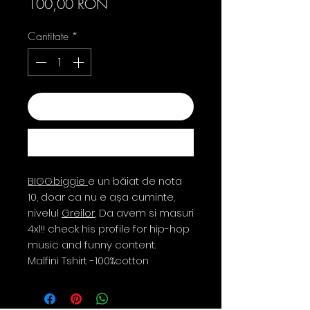
Preț
100,00 RON
Cantitate
*
Adaugă în coș
Cumpără acum
BIGG.biggie
e un băiat de nota
10, doar ca nu e așa cuminte,
nivelul
Greilor
, Da avem si masuri
4xl!! check his profile for hip-hop
music and funny content.
Malfini Tshirt -100%cotton