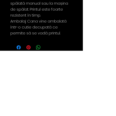
spălată manual sau la mașina
de spălat. Printul este foarte
rezistent în timp.
Ambalaj: Cana vine ambalată
într-o cutie decupată ce
permite să se vadă printul.
Contact
0763 786 005
policies
Privacy Policy
Returns & Refunds