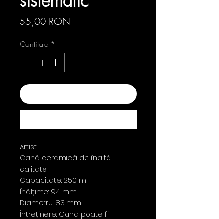
sistematic
Preț
55,00 RON
Cantitate
*
Adaugă în coș
Cumpără acum
Artist
Cană ceramică de înaltă
calitate
Capacitate: 250 ml
Înălțime: 94 mm
Diametru: 83 mm
Întreținere: Cana poate fi