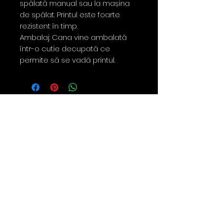
spălată manual sau la mașina
de spălat. Printul este foarte
rezistent în timp.
Ambalaj: Cana vine ambalată
într-o cutie decupată ce
permite să se vadă printul.
Contact
0763 786 005
policies
Privacy Policy
Returns & Refunds
Terms & Conditions