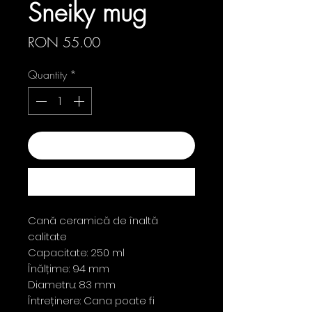
Sneiky mug
Price
RON 55.00
Quantity
*
Add to Cart
Buy Now
Cană ceramică de înaltă
calitate
Capacitate: 250 ml
Înălțime: 94 mm
Diametru: 83 mm
Întreținere: Cana poate fi