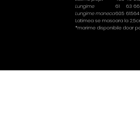
Lungime
61
63
66
Lungime maneca
60.5
61.5
64
Latimea se masoara la 2,5c
*marime disponibile doar pe