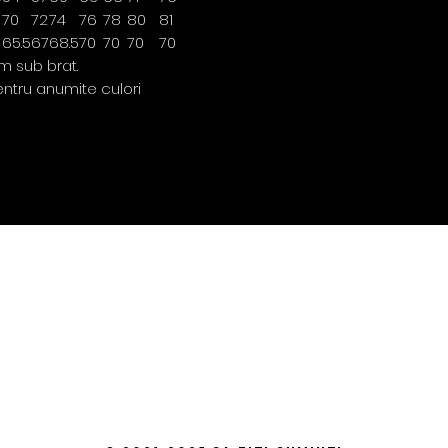
70
72
74
76
78
80
81
65.5
67
68.5
70
70
70
70
m sub brat.
ntru anumite culori
Contact
policie
0763 786 005
Privacy Policy
Returns & Refunds
Terms & Conditions
Shipping