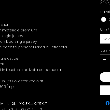
260
Culor
 snur
Size
*
din materiale premium
single jersey
Sel
u bumbac single jersey
re permite personalizarea cu eticheta
Cantit
ra elastice
piu
ct in tesatura realizata cu cerneala
Ada
, 15% Poliester Reciclat
80G/mp
M
L
XL
XXL
3XL
4XL*
5XL*
5
54
57
60
63
66
71
76