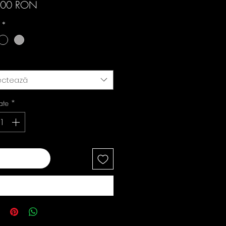
Preț
,00 RON
i
*
ectează
ate
*
ugă în coș
Cumpără acum