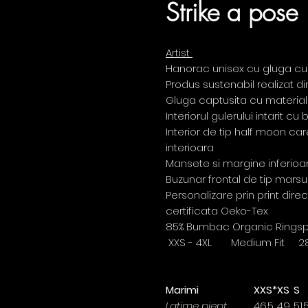
Strike a pose
Artist
Hanorac unisex cu gluga cu
Produs sustenabil realizat 
Gluga captusita cu material 
Interiorul gulerului intarit c
Interior de tip half moon ca
interioara
Mansete si margine inferioa
Buzunar frontal de tip marsu
Personalizare prin print dire
certificata Oeko-Tex
85% Bumbac Organic Ringspun
XXS - 4XL Medium Fit 2
Marimi
XXS*
XS
S
Latime piept
46.5
49
51.