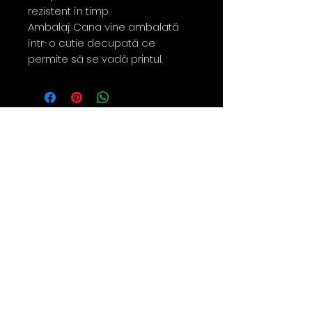
rezistent în timp.
Ambalaj: Cana vine ambalată
într-o cutie decupată ce
permite să se vadă printul.
Contact
0763 786 005
policies
Privacy Policy
Returns & Refunds
Terms & Conditions
Shipping