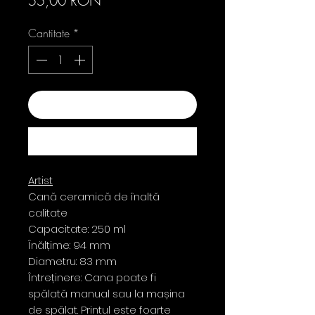
55,00 RON
Cantitate
*
Adaugă în coș
Cumpără acum
Artist
Cană ceramică de înaltă
calitate
Capacitate: 250 ml
Înălțime: 94 mm
Diametru: 83 mm
Întreținere: Cana poate fi
spălată manual sau la mașina
de spălat. Printul este foarte