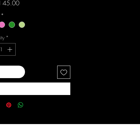
Price
 45.00
i
*
ity
*
 to Cart
Buy Now