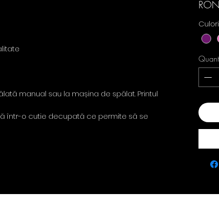
RON
Culor
litate
Quant
pălată manual sau la mașina de spălat. Printul
Add
ă într-o cutie decupată ce permite să se