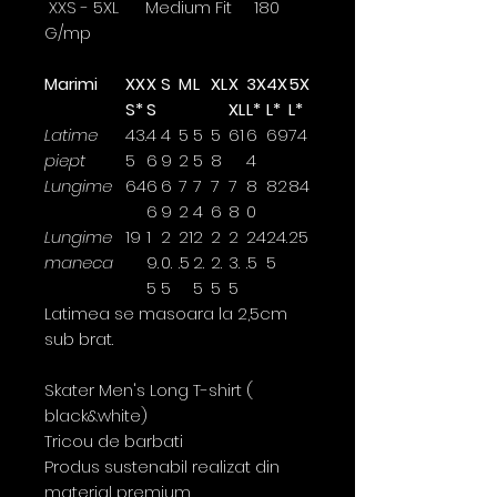
XXS - 5XL Medium Fit 180
G/mp
Marimi
XX
X
S
M
L
XL
X
3X
4X
5X
S*
S
XL
L*
L*
L*
Latime
43.
4
4
5
5
5
61
6
69
74
piept
5
6
9
2
5
8
4
Lungime
64
6
6
7
7
7
7
8
82
84
6
9
2
4
6
8
0
Lungime
19
1
2
21
2
2
2
24
24.
25
maneca
9.
0.
.5
2.
2.
3.
.5
5
5
5
5
5
5
Latimea se masoara la 2,5cm
sub brat.
Skater Men's Long T-shirt (
black&white)
Tricou de barbati
Produs sustenabil realizat din
material premium