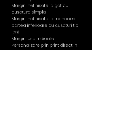
Margini nefinisate la gat cu
cusatura simpla
Margini nefinisate la maneci si
partea inferioare cu cusaturi tip
lant
Margini usor ridicate
Personalizare prin print direct in
tesatura realizata cu cerneala
certificata Oeko-Tex
100% Bumbac Organic Ringspun
S - XXL Relaxed Fit 155G/mp
Skaterlong
Marimi
S
M
L
XL
XXL
Latime piept
51
54
57
60
63
Lungime
78
80
82
84
86
Lungime
21.
21.
22.
22.
23.
maneca
5
5
5
5
5
Latimea se masoara la 2,5cm