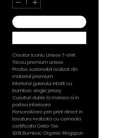
Add to Cart
Buy Now
Creator Iconic Unisex T-shirt
Tricou premium unisex
Produs sustenabil realizat din
material premium
Interiorul gulerului intarit cu
bumbac single jersey
Cusaturi duble la maneci si in
partea inferioara
Personalizare prin print direct in
tesatura realizata cu cerneala
certificata Oeko-Tex
100% Bumbac Organic Ringspun