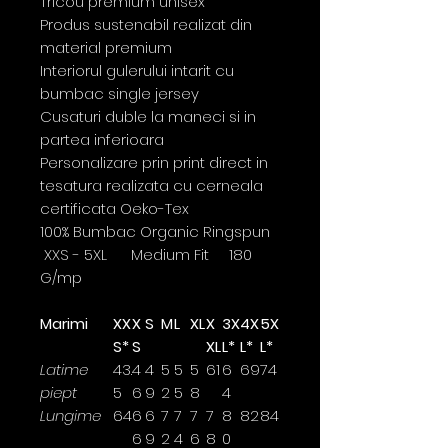
Tricou premium unisex
Produs sustenabil realizat din
material premium
Interiorul gulerului intarit cu
bumbac single jersey
Cusaturi duble la maneci si in
partea inferioara
Personalizare prin print direct in
tesatura realizata cu cerneala
certificata Oeko-Tex
100% Bumbac Organic Ringspun
XXS - 5XL Medium Fit 180
G/mp
Marimi
XX
X
S
M
L
XL
X
3X
4X
5X
S*
S
XL
L*
L*
L*
Latime
43.
4
4
5
5
5
61
6
69
74
piept
5
6
9
2
5
8
4
Lungime
64
6
6
7
7
7
7
8
82
84
6
9
2
4
6
8
0