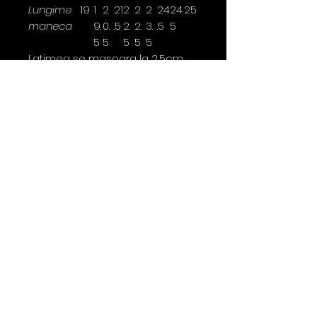
Lungime
19
1
2
21
2
2
2
24
24.
25
maneca
9.
0.
.5
2.
2.
3.
.5
5
5
5
5
5
5
Latimea se masoara la 2,5cm
sub brat.
*marimi disponibile doar pentru
anumite culori
Contact
0763 786 005
policies
Privacy Policy
Returns & Refunds