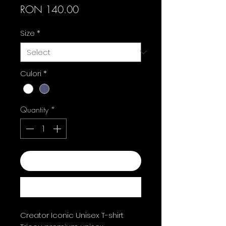
Price
RON 140.00
Size
*
Culori
*
Quantity
*
Add to Cart
Buy Now
Creator Iconic Unisex T-shirt