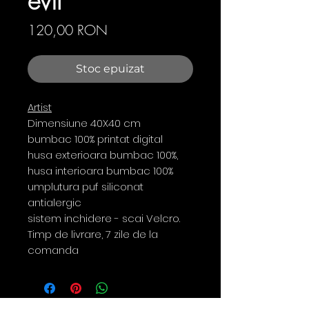
evil
Preț
120,00 RON
Stoc epuizat
Artist
Dimensiune 40X40 cm
bumbac 100% printat digital
husa exterioara bumbac 100%,
husa interioara bumbac 100%
umplutura puf siliconat
antialergic
sistem inchidere - scai Velcro.
Timp de livrare, 7 zile de la
comanda