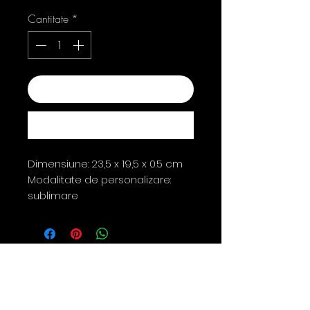
Cantitate
*
Adaugă în coș
Cumpără acum
Dimensiune: 23,5 x 19,5 x 0.5 cm
Modalitate de personalizare:
sublimare
Contact
0763 786 005