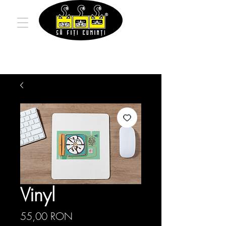
Vinyl
Preț
55,00 RON