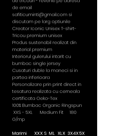
de tricouri - reveniti pe adresa
de email
safiticuminti@gmail.com si
discutam pe larg optiunile
Creator Iconic Unisex T-shirt-
Tricou premium unisex
Produs sustenabil realizat din
material premium
Interiorul gulerului intarit cu
bumbac single jersey
Cusaturi duble la maneci si in
partea inferioara
Personalizare prin print direct in
tesatura realizata cu cerneala
certificata Oeko-Tex
100% Bumbac Organic Ringspun
XXS - 5XL Medium Fit 180
G/mp
Marimi
XX
X
S
M
L
XL
X
3X
4X
5X