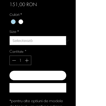
Preț
151,00 RON
Culori
*
Size
*
Cantitate
*
Adaugă în coș
Cumpără acum
*pentru alte optiuni de modele