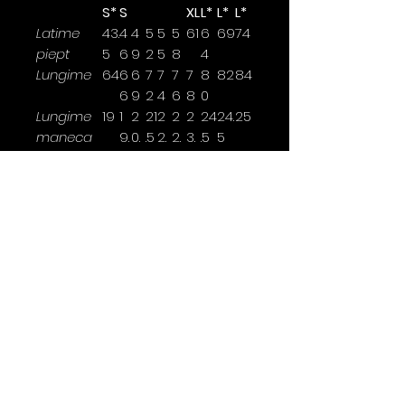
S*
S
XL
L*
L*
L*
Latime
43.
4
4
5
5
5
61
6
69
74
piept
5
6
9
2
5
8
4
Lungime
64
6
6
7
7
7
7
8
82
84
6
9
2
4
6
8
0
Lungime
19
1
2
21
2
2
2
24
24.
25
maneca
9.
0.
.5
2.
2.
3.
.5
5
5
5
5
5
5
Latimea se masoara la 2,5cm
sub brat.
*marimi disponibile doar pentru
anumite culori
Contact
0763 786 005