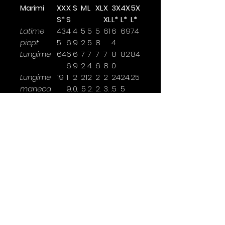
Marimi
XX
X
S
M
L
XL
X
3X
4X
5X
S*
S
XL
L*
L*
L*
Latime
43.
4
4
5
5
5
61
6
69
74
piept
5
6
9
2
5
8
4
Lungime
64
6
6
7
7
7
7
8
82
84
6
9
2
4
6
8
0
Lungime
19
1
2
21
2
2
2
24
24.
25
maneca
9.
0.
.5
2.
2.
3.
.5
5
5
5
5
5
5
Latimea se masoara la 2,5cm
sub brat.
*marimi disponibile doar pentru
anumite culori
Contact
0763 786 005