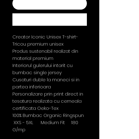
Add to Cart
Buy Now
Creator Iconic Unisex T-shirt-
Tricou premium unisex
Produs sustenabil realizat din
material premium
Interiorul gulerului intarit cu
bumbac single jersey
Cusaturi duble la maneci si in
partea inferioara
Personalizare prin print direct in
tesatura realizata cu cerneala
certificata Oeko-Tex
100% Bumbac Organic Ringspun
XXS - 5XL Medium Fit 180
G/mp