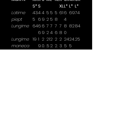
S*
S
XL
L*
L*
L*
Latime
43.
4
4
5
5
5
61
6
69
74
piept
5
6
9
2
5
8
4
Lungime
64
6
6
7
7
7
7
8
82
84
6
9
2
4
6
8
0
Lungime
19
1
2
21
2
2
2
24
24.
25
maneca
9.
0.
.5
2.
2.
3.
.5
5
5
5
5
5
5
Latimea se masoara la 2,5cm
sub brat.
*marimi disponibile doar pentru
anumite culori
Contact
0763 786 005