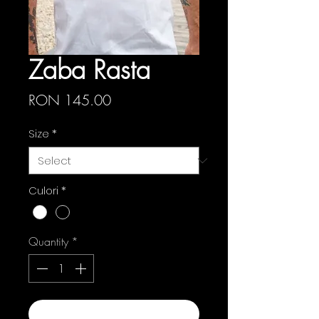
Zaba Rasta
Price
RON 145.00
Size
*
Culori
*
Quantity
*
Add to Cart