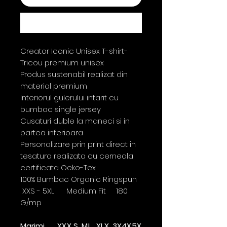
Buy Now
Creator Iconic Unisex T-shirt-
Tricou premium unisex
Produs sustenabil realizat din
material premium
Interiorul gulerului intarit cu
bumbac single jersey
Cusaturi duble la maneci si in
partea inferioara
Personalizare prin print direct in
tesatura realizata cu cerneala
certificata Oeko-Tex
100% Bumbac Organic Ringspun
XXS - 5XL Medium Fit 180
G/mp
Marimi
XX
X
S
M
L
XL
X
3X
4X
5X