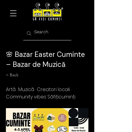
🌸 Bazar Easter Cuminte
– Bazar de Muzică
< Back
Artă · Muzică · Creatori locali ·
Community vibes Săfițicuminți