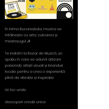
În inima Bucureștiului, muzica se
întâlnește cu arta, culoarea și
meșteșugul 🎶
Te invităm la Bazar de Muzică, un
spațiu în care se adună artizani
pasionați, artiști vizuali și branduri
locale, pentru a crea o experiență
plină de vibrație și inspirație.
Un loc unde:
descoperi creații unice