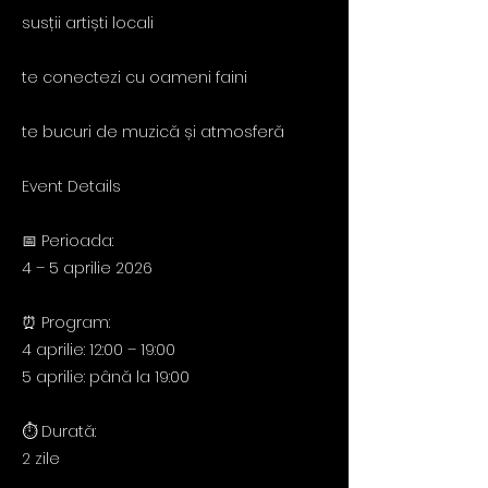
susții artiști locali
te conectezi cu oameni faini
te bucuri de muzică și atmosferă
Event Details
📅 Perioada:
4 – 5 aprilie 2026
⏰ Program:
4 aprilie: 12:00 – 19:00
5 aprilie: până la 19:00
⏱ Durată:
2 zile