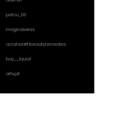
dail.min
petcu_00
magical.wires
azza.healthbeauty.remedies
bay.__.laurel
arts.pit
Social & Organizer
Organizat de:
👉
https://www.instagram.com/targsafiticu