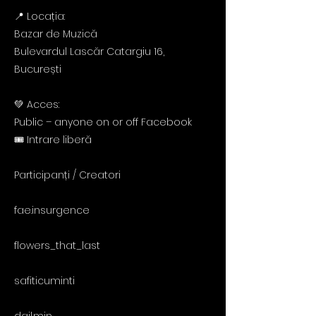
📍 Locația:
Bazar de Muzică
Bulevardul Lascăr Catargiu 16,
București
💚 Acces:
Public – anyone on or off Facebook
🎟️ Intrare liberă
Participanți / Creatori
fae.insurgence
flowers_that_last
safiticuminti