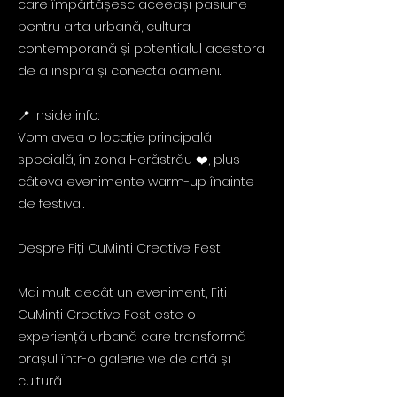
care împărtășesc aceeași pasiune
pentru arta urbană, cultura
contemporană și potențialul acestora
de a inspira și conecta oameni.
📍 Inside info:
Vom avea o locație principală
specială, în zona Herăstrău ❤️, plus
câteva evenimente warm-up înainte
de festival.
Despre Fiți CuMinți Creative Fest
Mai mult decât un eveniment, Fiți
CuMinți Creative Fest este o
experiență urbană care transformă
orașul într-o galerie vie de artă și
cultură.