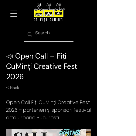
📣 Open Call – Fiți
CuMinți Creative Fest
2026
< Back
Open Call Fiți CuMinți Creative Fest
2026 – parteneri și sponsori festival
artă urbană București