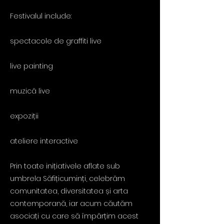
Festivalul include:
spectacole de graffiti live
live painting
muzică live
expoziții
ateliere interactive
Prin toate inițiativele aflate sub
umbrela Săfițicuminți, celebrăm
comunitatea, diversitatea și arta
contemporană, iar acum căutăm
asociați cu care să împărțim acest