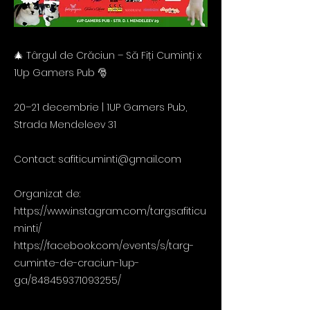
🎄 Târgul de Crăciun – Să Fiți Cuminți x
1Up Gamers Pub 🎅
20–21 decembrie | 1UP Gamers Pub,
Strada Mendeleev 31
Contact:
safiticuminti@gmail.com
Organizat de:
https://www.instagram.com/targsafiticu
minti/
https://facebook.com/events/s/targ-
cuminte-de-craciun-1up-
ga/848459371093255/