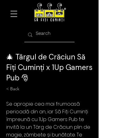
🎄 Târgul de Crăciun Să
Fiți Cuminți x 1Up Gamers
Pub 🎅
< Back
Se apropie cea mai frumoasă
perioadă din an, iar Să Fiți Cuminți
împreună cu 1Up Gamers Pub te
invită la un Târg de Crăciun plin de
magie, zâmbete și bunătate. Te