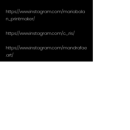
https://www.instagram.com/mariabala
n_printmaker/
https://www.instagram.com/c._.ris/
https://www.instagram.com/mandrafae
.art/
https://www.instagram.com/fuji_900/
https://www.instagram.com/libe.art.ro/
https://www.instagram.com/safiticumint
igallery/
https://www.instagram.com/blur.candle
s/