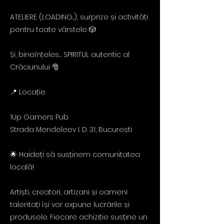
ATELIERE (LOADING...), surprize și activități
pentru toate vârstele 🎲
Și, bineînțeles… SPIRITUL autentic al
Crăciunului 🎅
📍 Locație
1Up Gamers Pub
Strada Mendeleev I. D. 31, București
🌟 Haideți să susținem comunitatea
locală!
Artiști, creatori, artizani și oameni
talentați își vor expune lucrările și
produsele. Fiecare achiziție susține un