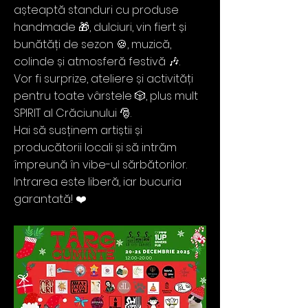
așteaptă standuri cu produse
handmade 🎁, dulciuri, vin fiert și
bunătăți de sezon 🍪, muzică,
colinde și atmosferă festivă 🎶.
Vor fi surprize, ateliere și activități
pentru toate vârstele 🎲, plus mult
SPIRIT al Crăciunului 🎅.
Hai să susținem artiștii și
producătorii locali și să intrăm
împreună în vibe-ul sărbătorilor.
Intrarea este liberă, iar bucuria
garantată! ❤️