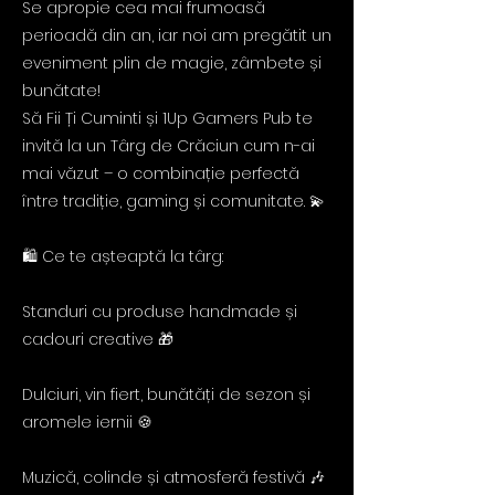
Se apropie cea mai frumoasă
perioadă din an, iar noi am pregătit un
eveniment plin de magie, zâmbete și
bunătate!
Să Fii Ți Cuminti și 1Up Gamers Pub te
invită la un Târg de Crăciun cum n-ai
mai văzut – o combinație perfectă
între tradiție, gaming și comunitate. 💫
🛍️ Ce te așteaptă la târg:
Standuri cu produse handmade și
cadouri creative 🎁
Dulciuri, vin fiert, bunătăți de sezon și
aromele iernii 🍪
Muzică, colinde și atmosferă festivă 🎶